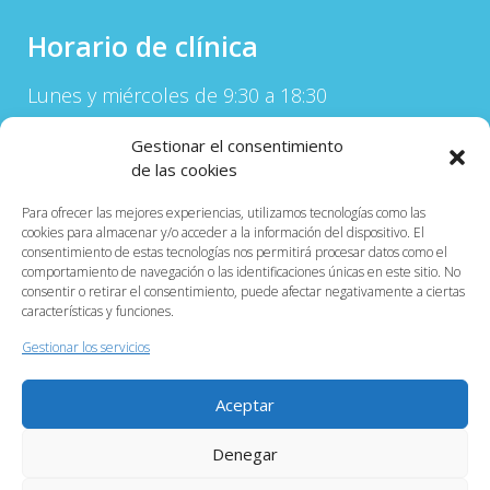
Horario de clínica
Lunes y miércoles de 9:30 a 18:30
Martes y Jueves de 9:30 a 15:00
Gestionar el consentimiento
Horario de atención telefónica:
de las cookies
Lunes a Jueves de 9:30 a 15:00
Para ofrecer las mejores experiencias, utilizamos tecnologías como las
cookies para almacenar y/o acceder a la información del dispositivo. El
Información
consentimiento de estas tecnologías nos permitirá procesar datos como el
comportamiento de navegación o las identificaciones únicas en este sitio. No
consentir o retirar el consentimiento, puede afectar negativamente a ciertas
Aviso Legal
características y funciones.
Información sobre cookies
Gestionar los servicios
Mapa de contenido
Aceptar
Denegar
WordPress Theme :
EightMedi Lite
by 8Degree