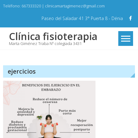
Skip
Teléfono: 667333320 | clinicamartagimenez@gmail.com
to
content
Paseo del Saladar 41 3° Puerta 8 - Dénia
Clínica fisioterapia
Marta Giménez Traba Nº colegiada 3431
ejercicios