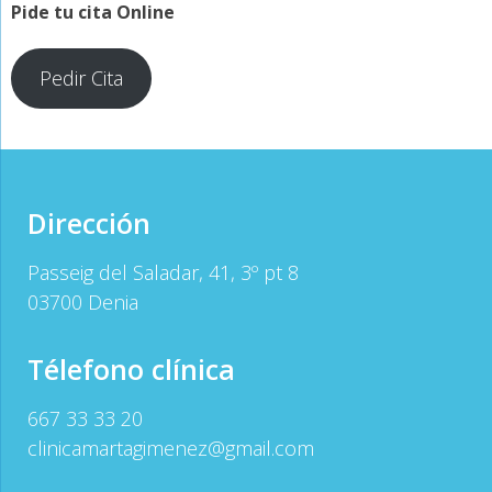
Pide tu cita Online
Pedir Cita
Dirección
Passeig del Saladar, 41, 3º pt 8
03700 Denia
Télefono clínica
667 33 33 20
clinicamartagimenez@gmail.com