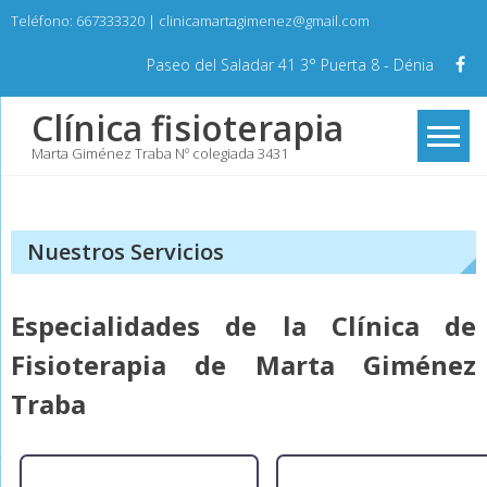
Skip
Teléfono: 667333320 | clinicamartagimenez@gmail.com
to
content
Paseo del Saladar 41 3° Puerta 8 - Dénia
Clínica fisioterapia
Marta Giménez Traba Nº colegiada 3431
Nuestros Servicios
Especialidades de la Clínica de
Fisioterapia de Marta Giménez
Traba