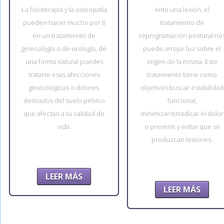
La fisioterapia y la osteopatía
Ante una lexión, el
pueden hacer mucho por ti
tratamiento de
en un tratamiento de
reprogramación postural no
ginecología o de urología, de
puede arrojar luz sobre el
una forma natural puedes
origen de la misma. Este
tratarte esas afecciones
tratamiento tiene como
ginecológicas o dolores
objetivos buscar estabilidad
derivados del suelo pélvico
funcional,
que afectan a tu calidad de
minimizar/erradicar el dolor
vida.
o prevenir y evitar que se
produzcan lexiones.
LEER MÁS
LEER MÁS