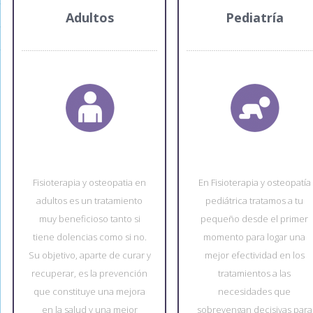
Adultos
Pediatría
Fisioterapia y osteopatia en
En Fisioterapia y osteopatía
adultos es un tratamiento
pediátrica tratamos a tu
muy beneficioso tanto si
pequeño desde el primer
tiene dolencias como si no.
momento para logar una
Su objetivo, aparte de curar y
mejor efectividad en los
recuperar, es la prevención
tratamientos a las
que constituye una mejora
necesidades que
en la salud y una mejor
sobrevengan decisivas para