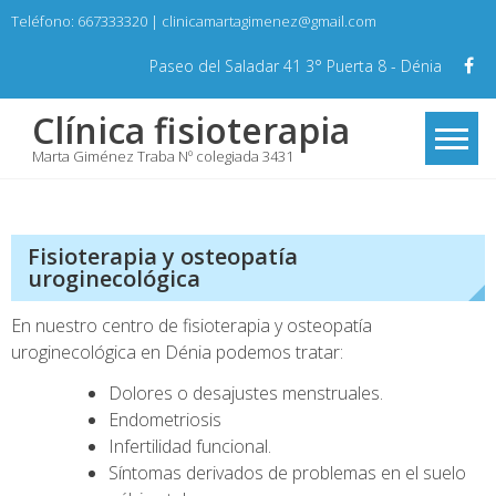
Skip
Teléfono: 667333320 | clinicamartagimenez@gmail.com
to
content
Paseo del Saladar 41 3° Puerta 8 - Dénia
Clínica fisioterapia
Marta Giménez Traba Nº colegiada 3431
Fisioterapia y osteopatía
uroginecológica
En nuestro centro de fisioterapia y osteopatía
uroginecológica en Dénia podemos tratar:
Dolores o desajustes menstruales.
Endometriosis
Infertilidad funcional.
Síntomas derivados de problemas en el suelo