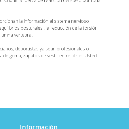
 distribuir la fuerza de reacción del suelo por toda
rcionan la información al sistema nervioso
uilibrios posturales , la reducción de la torsión
olumna vertebral.
cianos, deportistas ya sean profesionales o
s de goma, zapatos de vestir entre otros. Usted
Información