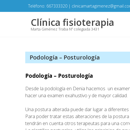
Skip
Teléfono: 667333320 | clinicamartagimenez@gmail.c
to
content
Clínica fisioterapia
Marta Giménez Traba Nº colegiada 3431
Podología – Posturología
Podología – Posturología
Desde la podología en Denia hacemos un examen po
hacer una examen exahustivo y de mayor calidad.
Una postura alterada puede dar lugar a diferentes
Para poder tratar estas alteraciones de la postur
tendrán en cuenta otros terapeutas para una corre