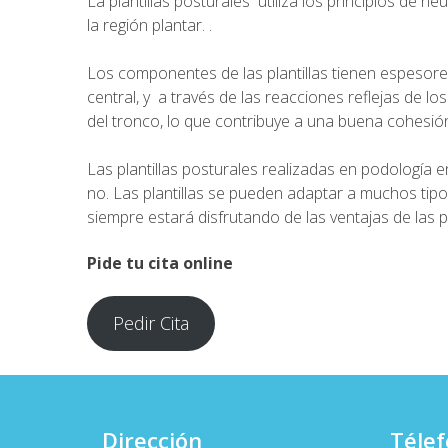
La plantillas posturales utiliza los principios de n
la región plantar. .
Los componentes de las plantillas tienen espesor
central, y a través de las reacciones reflejas de l
del tronco, lo que contribuye a una buena cohesión 
Las plantillas posturales realizadas en
podología e
no. Las plantillas se pueden adaptar a muchos tipo
siempre estará disfrutando de las ventajas de las pl
Pide tu cita online
Pedir Cita
Dirección
Télef