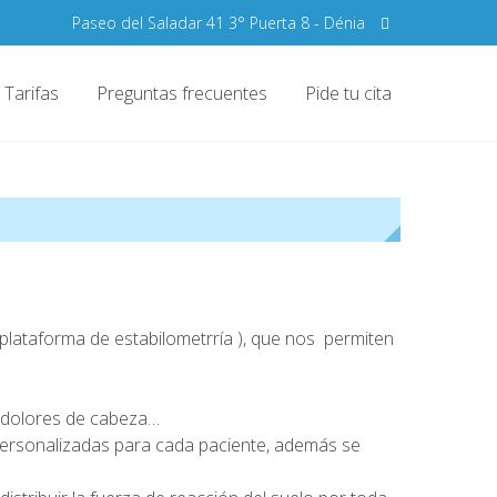
Paseo del Saladar 41 3° Puerta 8 - Dénia
Tarifas
Preguntas frecuentes
Pide tu cita
lataforma de estabilometrría ), que nos permiten
, dolores de cabeza…
 personalizadas para cada paciente, además se