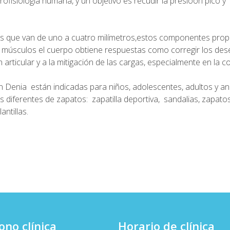
eurofisiología humana, y un objetivo es recudir la presioón pico y
es que van de uno a cuatro milímetros,estos componentes propo
os músculos el cuerpo obtiene respuestas como corregir los deseq
articular y a la mitigación de las cargas, especialmente en la c
n Denia
están indicadas para niños, adolescentes, adultos y an
s diferentes de zapatos: zapatilla deportiva, sandalias, zapato
antillas.
ono clínica
Horario de clínica