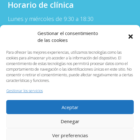
Horario de clínica
Lunes y miércoles de 9:30 a 18:30
Martes y Jueves de 9:30 a 15:00
Gestionar el consentimiento
Horario de atención telefónica:
de las cookies
Lunes a Jueves de 9:30 a 15:00
Para ofrecer las mejores experiencias, utilizamos tecnologías como las
cookies para almacenar y/o acceder a la información del dispositivo. El
Información
consentimiento de estas tecnologías nos permitirá procesar datos como el
comportamiento de navegación o las identificaciones únicas en este sitio. No
consentir o retirar el consentimiento, puede afectar negativamente a ciertas
Aviso Legal
características y funciones.
Información sobre cookies
Gestionar los servicios
Mapa de contenido
Aceptar
Denegar
WordPress Theme :
EightMedi Lite
by 8Degree
Themes
Ver preferencias